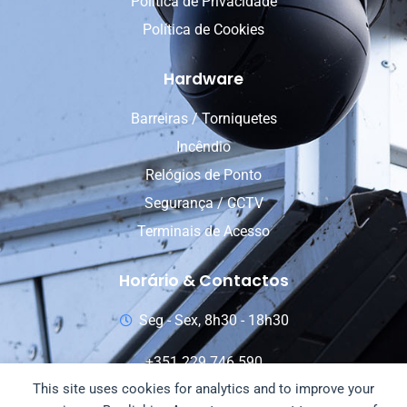
Política de Privacidade
Política de Cookies
Hardware
Barreiras / Torniquetes
Incêndio
Relógios de Ponto
Segurança / CCTV
Terminais de Acesso
Horário & Contactos
Seg - Sex, 8h30 - 18h30
+351 229 746 590
This site uses cookies for analytics and to improve your
+351 911 789 834