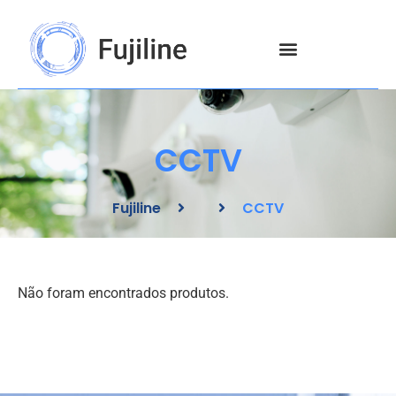
Skip
to
content
CCTV
Fujiline
CCTV
Não foram encontrados produtos.