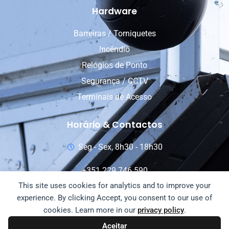
Hardware
Barreiras / Torniquetes
Incêndio
Relógios de Ponto
Segurança / CCTV
Terminais de Acesso
Horário & Contactos
Seg - Sex, 8h30 - 18h30
+351 229 746 590
This site uses cookies for analytics and to improve your
+351 911 789 834
experience. By clicking Accept, you consent to our use of
info@fujiline.pt
cookies. Learn more in our
privacy policy
.
Aceitar