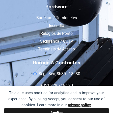
Hardware
Barreiras / Torniquetes
Incêndio
Relógios de Ponto
Segurança / CCTV
Terminais de Acesso
Horário & Contactos
Seg - Sex, 8h30 - 18h30
+351 229 746 590
This site uses cookies for analytics and to improve your
+351 911 789 834
experience. By clicking Accept, you consent to our use of
info@fujiline.pt
cookies. Learn more in our
privacy policy
.
Aceitar