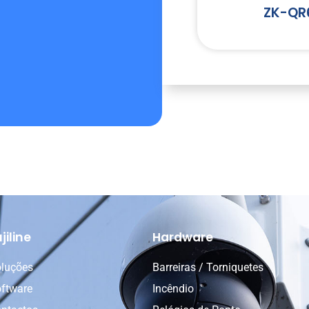
ZK-QR
jiline
Hardware
luções
Barreiras / Torniquetes
ftware
Incêndio