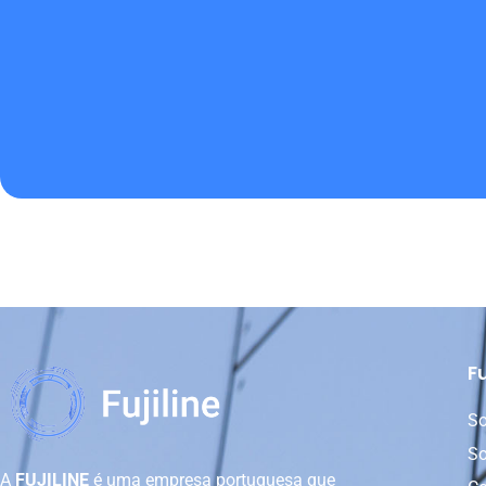
Fu
So
So
A
FUJILINE
é uma empresa portuguesa que