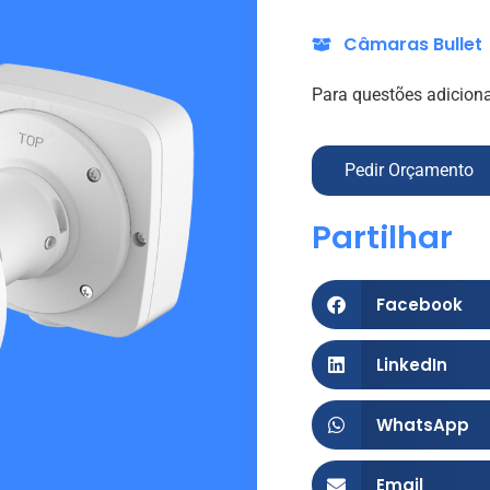
Câmaras Bullet
Para questões adiciona
Pedir Orçamento
Partilhar
Facebook
LinkedIn
WhatsApp
Email